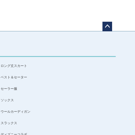
ペー
ジト
ップ
へ
ロング丈スカート
ベスト＆セーター
セーラー服
ソックス
ウールカーディガン
スラックス
ディズニーコラボ