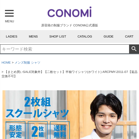
MENU
原宿発の制服ブランド CONOMi公式通販
LADIES
MENS
SHOP LIST
CATALOG
GUIDE
CART
HOME
メンズ制服 シャツ
【まとめ買いSALE対象外】【二枚セット】半袖ワイシャツ(ホワイト) ARCPMY-2011-07【返品
交換不可】