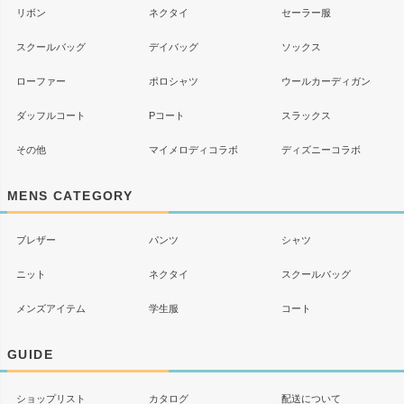
リボン
ネクタイ
セーラー服
スクールバッグ
デイバッグ
ソックス
ローファー
ポロシャツ
ウールカーディガン
ダッフルコート
Pコート
スラックス
その他
マイメロディコラボ
ディズニーコラボ
MENS CATEGORY
ブレザー
パンツ
シャツ
ニット
ネクタイ
スクールバッグ
メンズアイテム
学生服
コート
GUIDE
ショップリスト
カタログ
配送について