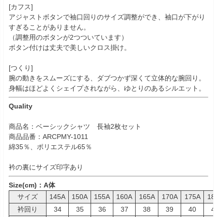
[カフス]
アジャストボタンで袖口回りのサイズ調整ができ、袖口が下がり
すぎることがありません。
（調整用のボタンが2つついています）
ボタン付けは丈夫で美しいクロス掛け。
[つくり]
腕の動きをスムーズにする、ダブつかず深くて立体的な腕回り。
身幅はほどよくシェイプされながら、ゆとりのあるシルエット。
Quality
商品名：ベーシックシャツ 長袖2枚セット
商品品番：ARCPMY-1011
綿35％、ポリエステル65％
衿の裏にサイズ印字あり
Size(cm)：A体
サイズ
145A
150A
155A
160A
165A
170A
175A
18
衿回り
34
35
36
37
38
39
40
4