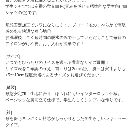
合いの良さを兼ね備えることができました。
学生シャツでは定番の蛍光白色(青みを感じる標準的な学生向け白
シャツの色)です。
形態安定加工でシワになりにくく、ブロード地のすべらかで高級
感のある快適な着心地◎
お洗濯後、ごく短時間の脱水のみで干していただくことで毎日の
アイロンがけ不要。お手入れが簡単です！
[サイズ]
いつでもぴったりのサイズを選べる豊富なサイズ展開！
サイズ表をご確認のうえ、首回りは2cm程度、胸囲は実寸よりも
+5〜10cm程度余裕のあるサイズをお選びください。
[縫製]
形態安定加工生地に合う、ほつれにくいインターロック仕様。
ベーシックな裏前立て仕様で、学生らしくシンプルな作りです。
[衿]
形を保ちヨレにくい衿芯がしっかりとした学生らしいレギュラー
タイプ。