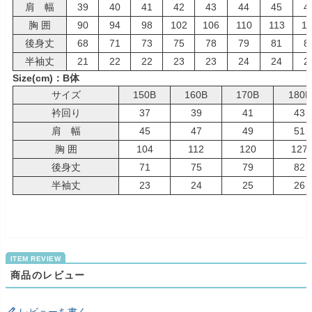
肩 幅
39
40
41
42
43
44
45
4
胸 囲
90
94
98
102
106
110
113
11
後身丈
68
71
73
75
78
79
81
8
半袖丈
21
22
22
23
23
24
24
2
Size(cm)：B体
サイズ
150B
160B
170B
180B
衿回り
37
39
41
43
肩 幅
45
47
49
51
胸 囲
104
112
120
127
後身丈
71
75
79
82
半袖丈
23
24
25
26
商品のレビュー