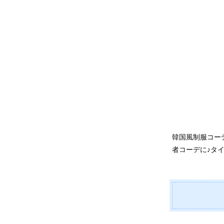
韓国風制服コー
者コーデに♪タ