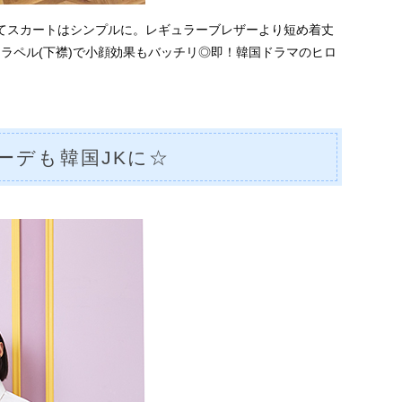
てスカートはシンプルに。レギュラーブレザーより短め着丈
ラペル(下襟)で小顔効果もバッチリ◎即！韓国ドラマのヒロ
ーデも韓国JKに☆