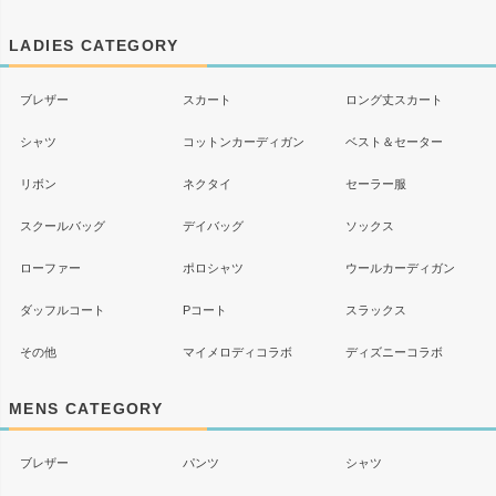
ジト
ップ
LADIES CATEGORY
へ
ブレザー
スカート
ロング丈スカート
シャツ
コットンカーディガン
ベスト＆セーター
リボン
ネクタイ
セーラー服
スクールバッグ
デイバッグ
ソックス
ローファー
ポロシャツ
ウールカーディガン
ダッフルコート
Pコート
スラックス
その他
マイメロディコラボ
ディズニーコラボ
MENS CATEGORY
ブレザー
パンツ
シャツ