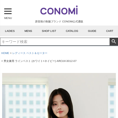
MENU
原宿発の制服ブランド CONOMi公式通販
LADIES
MENS
SHOP LIST
CATALOG
GUIDE
CART
HOME
レディース ベスト＆セーター
男女兼用 ラインベスト (ホワイト×ネイビー) ARCUV-3012-07