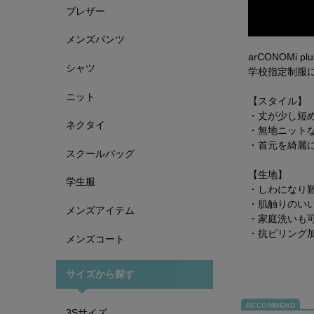
ブレザー
メンズパンツ
arCONOMi
シャツ
学校指定制服に
ニット
【スタイル】
・丈が少し短
ネクタイ
・無地ニット
・首元を綺麗
スクールバッグ
【生地】
学生服
・しわになり
・肌触りのい
メンズアイテム
・家庭洗いも
・抗ピリング
メンズコート
サイズから探す
3Sサイズ