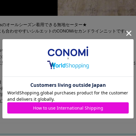
 plusのオールシーズン着用できる無地セーター★
も合わせやすいシルエットのCONOMiセカンドラインニットです♪
めなので、ブレザーの下から出ることなく、すっきり着られます。
なので、普段はもちろん色々なシーンで着用できるセーターです。
に見せるVゾーンと、程よくゆとりを持たせたシルエットが清楚さを演出
難く、型崩れしにくい、お手入れがしやすいニットです。
い綿素材で、通年着心地よくご利用いただけます。
可能なので、お手入れが非常に簡単です。
加工により毛玉ができにくく、長く着て頂けます。