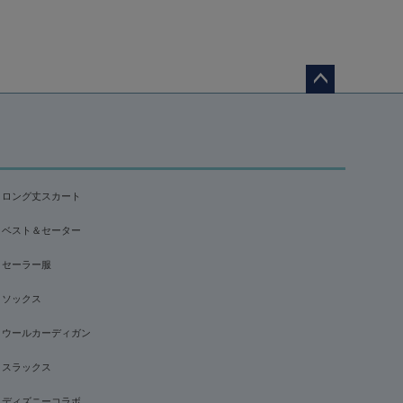
ペー
ジト
ップ
へ
ロング丈スカート
ベスト＆セーター
セーラー服
ソックス
ウールカーディガン
スラックス
ディズニーコラボ