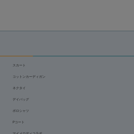
スカート
コットンカーディガン
ネクタイ
デイバッグ
ポロシャツ
Pコート
マイメロディコラボ