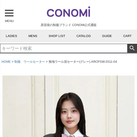
MENU
原宿発の制服ブランド CONOMi公式通販
LADIES
MENS
SHOP LIST
CATALOG
GUIDE
CART
HOME
制服 ウールセーター
無地ウール混セーター(グレー) ARCPSW-2011-04