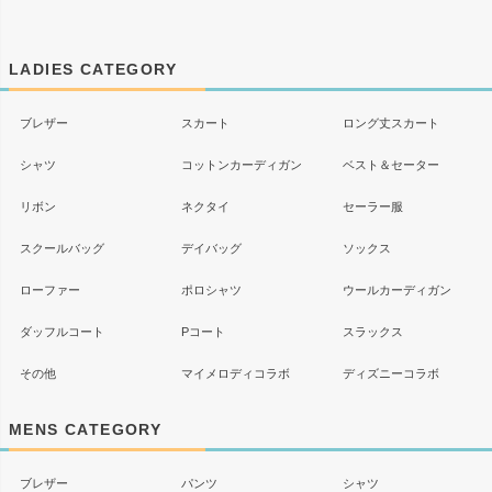
ペー
ジト
ップ
LADIES CATEGORY
へ
ブレザー
スカート
ロング丈スカート
シャツ
コットンカーディガン
ベスト＆セーター
リボン
ネクタイ
セーラー服
スクールバッグ
デイバッグ
ソックス
ローファー
ポロシャツ
ウールカーディガン
ダッフルコート
Pコート
スラックス
その他
マイメロディコラボ
ディズニーコラボ
MENS CATEGORY
ブレザー
パンツ
シャツ