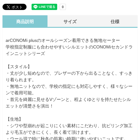
商品説明
サイズ
仕様
arCONOMi plusのオールシーズン着用できる無地セーター
学校指定制服にも合わせやすいシルエットのCONOMiセカンドラ
インニットシリーズ
【スタイル】
・丈が少し短めなので、ブレザーの下から出ることなく、すっき
り着られます。
・無地ニットなので、学校の指定にも対応しやすく、様々なシー
ンで着用可能。
・首元を綺麗に見せるVゾーンと、程よくゆとりを持たせたシル
エットが清楚さを演出！
【生地】
・シワや型崩れが起こりにくい素材にこだわり、抗ピリング加工
より毛玉ができにくく、長く着て頂けます。
・ウール混で特に秋冬の肌寒い時期に使いやすいニットです。