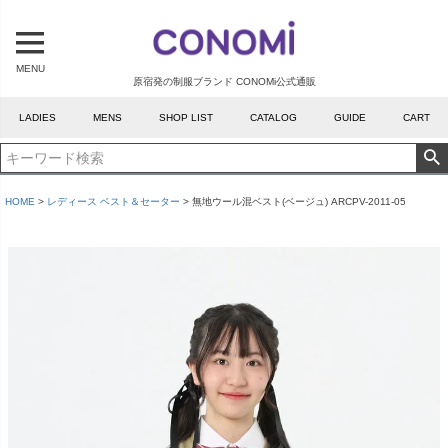
MENU
原宿発の制服ブランド CONOMi公式通販
LADIES
MENS
SHOP LIST
CATALOG
GUIDE
CART
HOME
レディース ベスト＆セーター
無地ウール混ベスト(ベージュ) ARCPV-2011-05