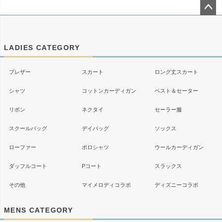
ペー
ジト
ップ
LADIES CATEGORY
へ
ブレザー
スカート
ロング丈スカート
シャツ
コットンカーディガン
ベスト＆セーター
リボン
ネクタイ
セーラー服
スクールバッグ
デイバッグ
ソックス
ローファー
ポロシャツ
ウールカーディガン
ダッフルコート
Pコート
スラックス
その他
マイメロディコラボ
ディズニーコラボ
MENS CATEGORY