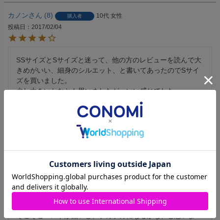
カノン
8
10代
女性
購入者
投稿日
2017/02/04
SSサイズとSサイズと迷って、他の方のレビューを読んで大
きめがいい、細身のシルエット、と書いてあったのでSサイ
ズを買いました。

少し大きいかなとも思いましたが、いい感じでした。

全体的に少し生地が硬く、着にくい感じがあったので何回か
着たりお洗濯をしたりして様子を見ようと思います。
reiko
3
非公開
購入者
投稿日
2016/06/23
多少糸の始末が荒いなと感じましたが、

切ればいいので問題なし。

そこそこバストが無いと、ブカブカになるかな、と思いま