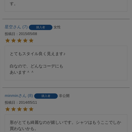
す。
星空
7
女性
購入者
投稿日
2015/05/08
とてもスタイル良く見えます♪

白なので、どんなコーデにも

あいます＾＾
minmin
8
非公開
購入者
投稿日
2014/05/11
形がとても綺麗なのが嬉しいです。シャツはもうここでしか
買わないかも。