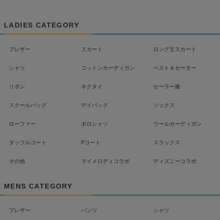
ジト
ップ
LADIES CATEGORY
へ
ブレザー
スカート
ロング丈スカート
シャツ
コットンカーディガン
ベスト＆セーター
リボン
ネクタイ
セーラー服
スクールバッグ
デイバッグ
ソックス
ローファー
ポロシャツ
ウールカーディガン
ダッフルコート
Pコート
スラックス
その他
マイメロディコラボ
ディズニーコラボ
MENS CATEGORY
ブレザー
パンツ
シャツ