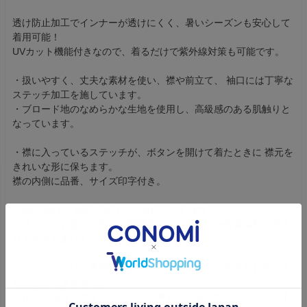
透け防止加工でインナーが透けにくく、暑いシーズンも安心して
着用可能！
UVカット機能付きなので、着るだけで紫外線対策も可能です。
・扱いやすく、丈夫な素材を使い、襟や前立て、 袖口には丁寧な
ステッチ加工を施しています。
・ブロード地のなめらかな生地を使用し、高級感のある肌触りと
なっています。
・襟に入っているステッチが、ボタンを開けて着たときに 襟元を
きれいな形に保ちます。
襟の内側に品番、サイズ印字付き。
・SS～5Lまで幅広いサイズに対応しています。
※サイズをお選びの際は、胸囲実寸よりも+10cm程度余裕のある
サイズをお選びください。
※ワイシャツは一度開封・着用されますと返品・交換をお受けす
ることができません。
サイズ詳細を「サイズ」タブより事前にお確かめの上、ご注文下