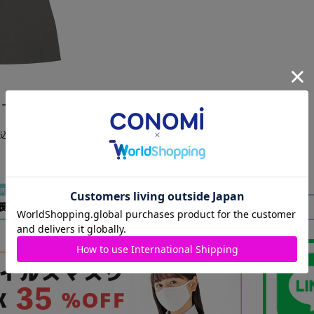
カート（グレー）
込
履歴