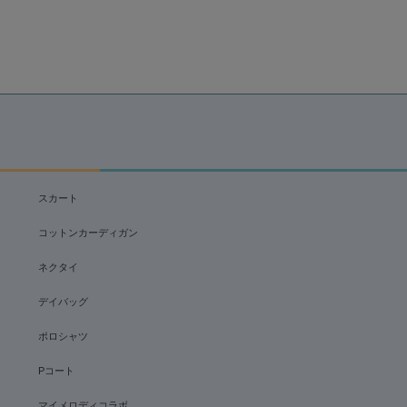
スカート
コットンカーディガン
ネクタイ
デイバッグ
ポロシャツ
Pコート
マイメロディコラボ