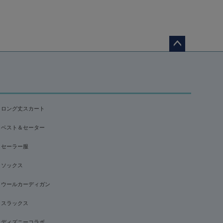
ペー
ジト
ップ
へ
ロング丈スカート
ベスト＆セーター
セーラー服
ソックス
ウールカーディガン
スラックス
ディズニーコラボ