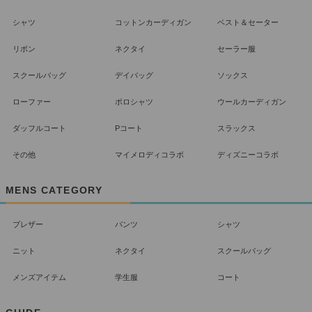
シャツ
コットンカーディガン
ベスト＆セーター
リボン
ネクタイ
セーラー服
スクールバッグ
デイバッグ
ソックス
ローファー
ポロシャツ
ウールカーディガン
ダッフルコート
Pコート
スラックス
その他
マイメロディコラボ
ディズニーコラボ
MENS CATEGORY
ブレザー
パンツ
シャツ
ニット
ネクタイ
スクールバッグ
メンズアイテム
学生服
コート