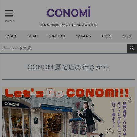
MENU
原宿発の制服ブランド CONOMi公式通販
LADIES
MENS
SHOP LIST
CATALOG
GUIDE
CART
CONOMi原宿店の行きかた