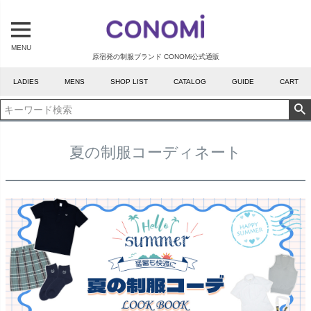
MENU
原宿発の制服ブランド CONOMi公式通販
LADIES
MENS
SHOP LIST
CATALOG
GUIDE
CART
夏の制服コーディネート