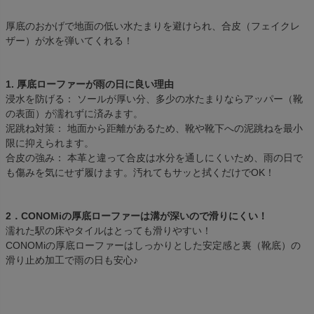
厚底のおかげで地面の低い水たまりを避けられ、合皮（フェイクレ
ザー）が水を弾いてくれる！
1. 厚底ローファーが雨の日に良い理由
浸水を防げる： ソールが厚い分、多少の水たまりならアッパー（靴
の表面）が濡れずに済みます。
泥跳ね対策： 地面から距離があるため、靴や靴下への泥跳ねを最小
限に抑えられます。
合皮の強み： 本革と違って合皮は水分を通しにくいため、雨の日で
も傷みを気にせず履けます。汚れてもサッと拭くだけでOK！
2．CONOMiの厚底ローファーは溝が深いので滑りにくい！
濡れた駅の床やタイルはとっても滑りやすい！
CONOMiの厚底ローファーはしっかりとした安定感と裏（靴底）の
滑り止め加工で雨の日も安心♪