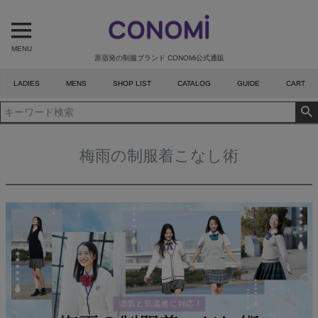
MENU
原宿発の制服ブランド CONOMi公式通販
LADIES
MENS
SHOP LIST
CATALOG
GUIDE
CART
梅雨の制服着こなし術