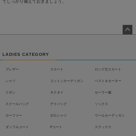
てしっかり備えておきましょう。
ペー
ジト
ップ
LADIES CATEGORY
へ
ブレザー
スカート
ロング丈スカート
シャツ
コットンカーディガン
ベスト＆セーター
リボン
ネクタイ
セーラー服
スクールバッグ
デイバッグ
ソックス
ローファー
ポロシャツ
ウールカーディガン
ダッフルコート
Pコート
スラックス