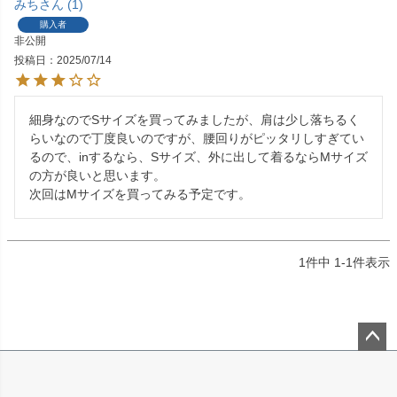
みち
1
購入者
非公開
投稿日
2025/07/14
細身なのでSサイズを買ってみましたが、肩は少し落ちるく
らいなので丁度良いのですが、腰回りがピッタリしすぎてい
るので、inするなら、Sサイズ、外に出して着るならMサイズ
の方が良いと思います。

次回はMサイズを買ってみる予定です。
1
件中
1
-
1
件表示
ペー
ジト