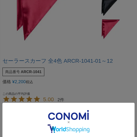
セーラースカーフ 全4色 ARCR-1041-01～12
商品番号
ARCR-1041
価格
¥
2,200
税込
5.00
2
2
件中
1
-
2
件表示
minmin
8
購入者