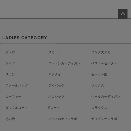
ペー
ジト
ップ
LADIES CATEGORY
へ
ブレザー
スカート
ロング丈スカート
シャツ
コットンカーディガン
ベスト＆セーター
リボン
ネクタイ
セーラー服
スクールバッグ
デイバッグ
ソックス
ローファー
ポロシャツ
ウールカーディガン
ダッフルコート
Pコート
スラックス
その他
マイメロディコラボ
ディズニーコラボ