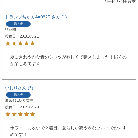
3
件中
1
-
3
件表示
トランプちゃん&#9825;
1
購入者
非公開
投稿日
2016/05/21
夏にさわやかな青のシャツが欲しくて購入しました！届くの
が楽しみです☆
いおり
7
購入者
東京都
10代
女性
投稿日
2015/04/28
ホワイトに次いで２着目。夏らしい爽やかなブルーでおすす
めです！