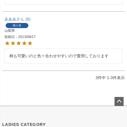
あああ
6
購入者
山梨県
投稿日
2013/08/17
柄も可愛いのと色々合わせやすいので愛用しております 
3
件中
1
-
3
件表示
ペー
ジト
ップ
LADIES CATEGORY