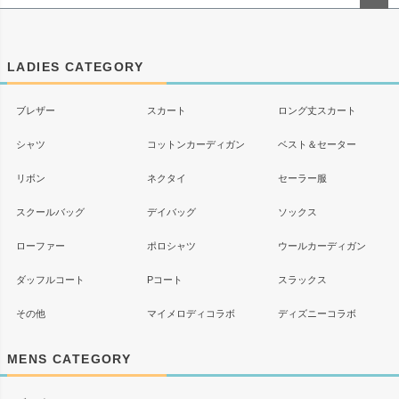
ペー
ジト
ップ
LADIES CATEGORY
へ
ブレザー
スカート
ロング丈スカート
シャツ
コットンカーディガン
ベスト＆セーター
リボン
ネクタイ
セーラー服
スクールバッグ
デイバッグ
ソックス
ローファー
ポロシャツ
ウールカーディガン
ダッフルコート
Pコート
スラックス
その他
マイメロディコラボ
ディズニーコラボ
MENS CATEGORY