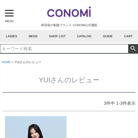
MENU
原宿発の制服ブランド CONOMi公式通販
LADIES
MENS
SHOP LIST
CATALOG
GUIDE
CART
HOME
YUIさんのレビュー
YUIさんのレビュー
3
件中
1
-
3
件表示