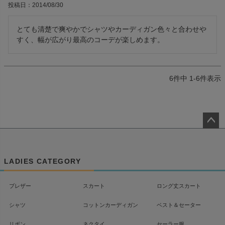
投稿日
2014/08/30
とても清楚で爽やかでシャツやカーディガン色々と合わせや
6
件中
1
-
6
件表示
ペー
ジト
ップ
LADIES CATEGORY
へ
ブレザー
スカート
ロング丈スカート
シャツ
コットンカーディガン
ベスト＆セーター
リボン
ネクタイ
セーラー服