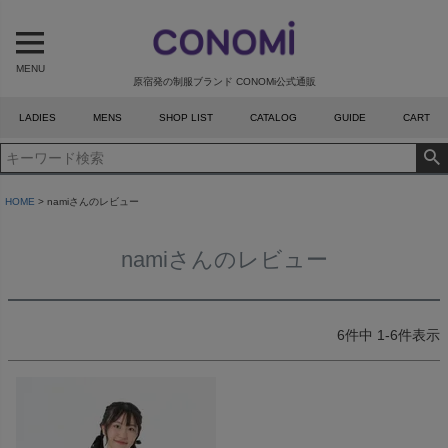
MENU
原宿発の制服ブランド CONOMi公式通販
LADIES
MENS
SHOP LIST
CATALOG
GUIDE
CART
HOME
namiさんのレビュー
namiさんのレビュー
6
件中
1
-
6
件表示