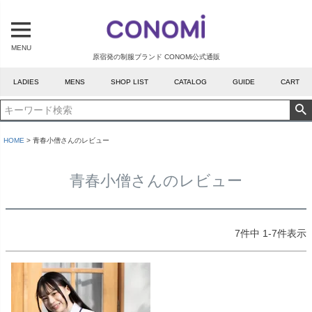
MENU
原宿発の制服ブランド CONOMi公式通販
LADIES
MENS
SHOP LIST
CATALOG
GUIDE
CART
HOME
青春小僧さんのレビュー
青春小僧さんのレビュー
7
件中
1
-
7
件表示