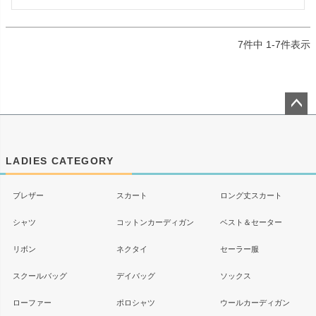
7
件中
1
-
7
件表示
ペー
ジト
ップ
LADIES CATEGORY
へ
ブレザー
スカート
ロング丈スカート
シャツ
コットンカーディガン
ベスト＆セーター
リボン
ネクタイ
セーラー服
スクールバッグ
デイバッグ
ソックス
ローファー
ポロシャツ
ウールカーディガン