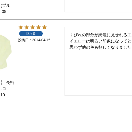
(ブル
-09
購入者
くびれの部分が綺麗に見せれる工
投稿日
2014/04/15
イエローは明るい印象になってと
思わず他の色も欲しくなりました
】 長袖
エロ
-10