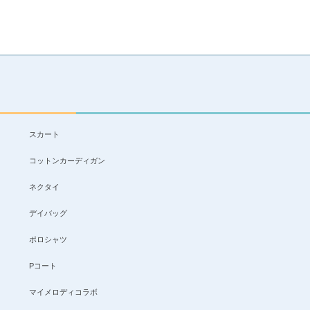
スカート
コットンカーディガン
ネクタイ
デイバッグ
ポロシャツ
Pコート
マイメロディコラボ