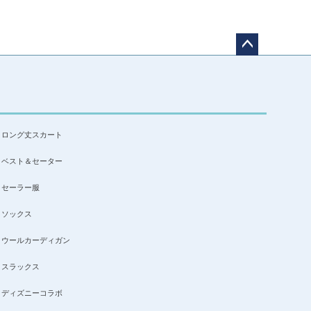
ペー
ジト
ップ
へ
ロング丈スカート
ベスト＆セーター
セーラー服
ソックス
ウールカーディガン
スラックス
ディズニーコラボ