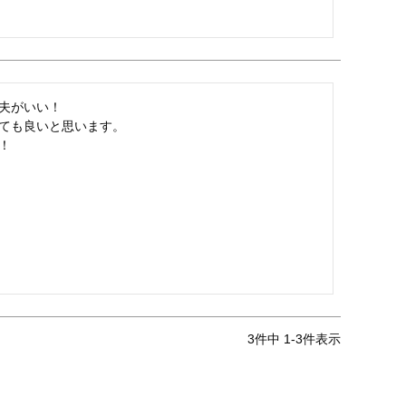
夫がいい！

ても良いと思います。

！
3
件中
1
-
3
件表示