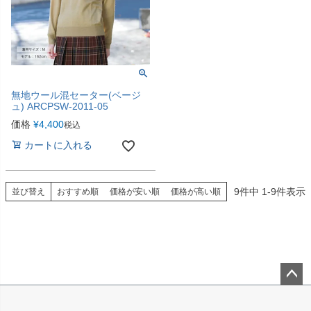
無地ウール混セーター(ベージ
ュ) ARCPSW-2011-05
価格
¥
4,400
税込
カートに入れる
9
件中
1
-
9
件表示
並び替え
おすすめ順
価格が安い順
価格が高い順
ペー
ジト