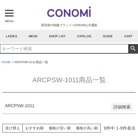
予約商品
予約商品のみを表示
MENU
原宿発の制服ブランド CONOMi公式通販
並び順
LADIES
MENS
SHOP LIST
CATALOG
GUIDE
CART
新着順
登録順
価格が安い順
価格が高い順
HOME
ARCPSW-1011商品一覧
優先度順
レビュー順
ARCPSW-1011商品一覧
キーワードヒット順
検索
ARCPSW-1011
詳細検索
9
件中
1
-
9
件表示
並び替え
おすすめ順
価格が安い順
価格が高い順