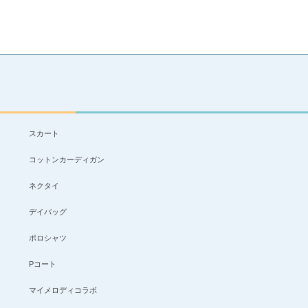
スカート
コットンカーディガン
ネクタイ
デイバッグ
ポロシャツ
Pコート
マイメロディコラボ