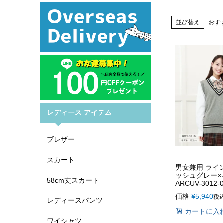
並び替え
おす
レディース アイテム
ブレザー
スカート
男女兼用 ライン
ッシュグレー×
58cm丈スカート
ARCUV-3012-
価格
¥
5,940
税
レディースパンツ
カートに入
ワイシャツ