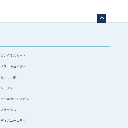
ペー
ジト
ップ
へ
ロング丈スカート
ベスト＆セーター
セーラー服
ソックス
ウールカーディガン
スラックス
ディズニーコラボ