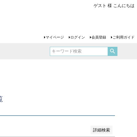
し商品を表示しない
ゲスト 様 こんにちは
JANコード
マイページ
ログイン
会員登録
ご利用ガイド
売
品のみを表示
登録順
価格が安い順
価格が高い順
順
レビュー順
キーワードヒット順
覧
詳細検索