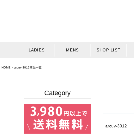
価格
商品タグ
セール
LADIES
MENS
SHOP LIST
サイズ
指定な
HOME
arcuv-3012商品一覧
カラー
レッド
Category
arcuv-3012