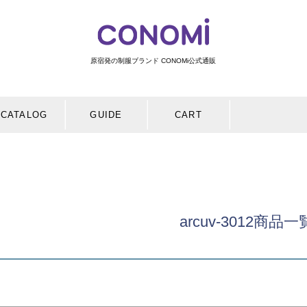
在庫な
商品番号/
〜
原宿発の制服ブランド CONOMi公式通販
バンドル販
限定
再入荷
翌日発送
検索
CATALOG
GUIDE
CART
予約商品
し
S
M
22.5cm
23.0cm
予約商
並び順
ブルー
イエロー
新着順
優先度
arcuv-3012商品一
検索