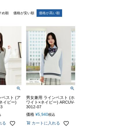
すめ順
価格が安い順
価格が高い順
ベスト (ア
男女兼用 ラインベスト (ホ
ネイビー)
ワイト×ネイビー) ARCUV-
03
3012-07
価格
¥
5,940
込
税込
れる
カートに入れる