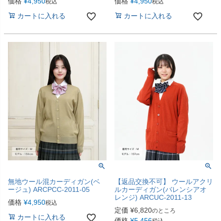
価格
¥
4,950
価格
¥
4,950
税込
税込
カートに入れる
カートに入れる
無地ウール混カーディガン(ベ
【返品交換不可】 ウールアクリ
ージュ) ARCPCC-2011-05
ルカーディガン(バレンシアオ
レンジ) ARCUC-2011-13
価格
¥
4,950
税込
定価
¥
6,820
のところ
カートに入れる
価格
¥
5,456