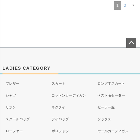
1
2
ペー
ジト
ップ
LADIES CATEGORY
へ
ブレザー
スカート
ロング丈スカート
シャツ
コットンカーディガン
ベスト＆セーター
リボン
ネクタイ
セーラー服
スクールバッグ
デイバッグ
ソックス
ローファー
ポロシャツ
ウールカーディガン