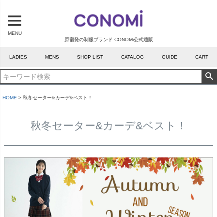
MENU
原宿発の制服ブランド CONOMi公式通販
LADIES
MENS
SHOP LIST
CATALOG
GUIDE
CART
HOME
秋冬セーター&カーデ&ベスト！
秋冬セーター&カーデ&ベスト！