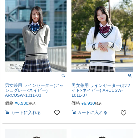
男女兼用 ラインセーター(アッ
男女兼用 ラインセーター(ホワ
シュグレー×ネイビー)
イト×ネイビー) ARCUSW-
ARCUSW-1011-03
1011-07
価格
¥
6,930
価格
¥
6,930
税込
税込
カートに入れる
カートに入れる