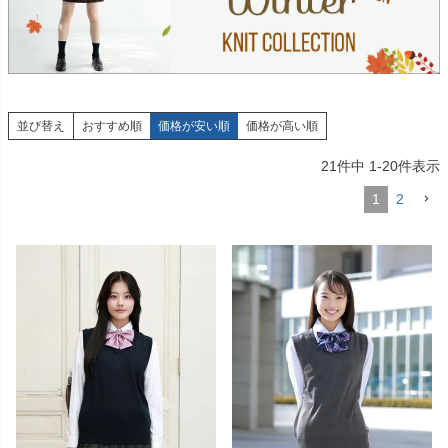
並び替え
おすすめ順
価格が安い順
価格が高い順
21
件中
1
-
20
件表示
1
2