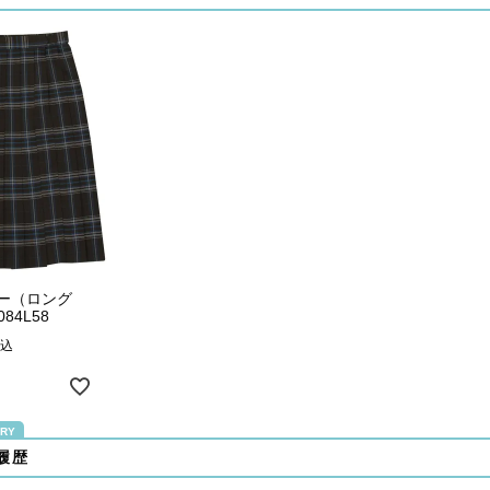
ー（ロング
84L58
込
履歴