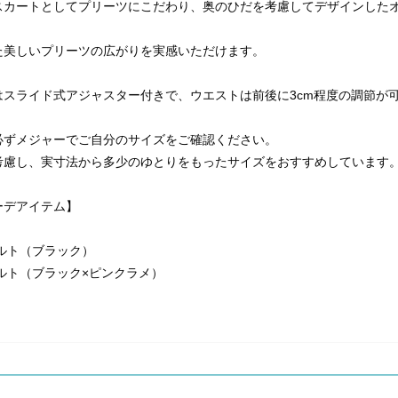
スカートとしてプリーツにこだわり、奥のひだを考慮してデザインした
た美しいプリーツの広がりを実感いただけます。
はスライド式アジャスター付きで、ウエストは前後に3cm程度の調節が
必ずメジャーでご自分のサイズをご確認ください。
考慮し、実寸法から多少のゆとりをもったサイズをおすすめしています
ーデアイテム】
ルト（ブラック）
ルト（ブラック×ピンクラメ）