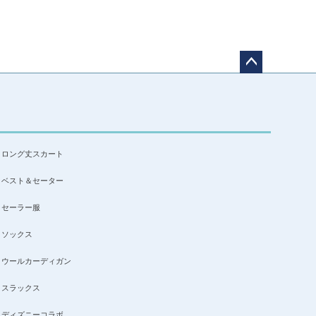
ペー
ジト
ップ
へ
ロング丈スカート
ベスト＆セーター
セーラー服
ソックス
ウールカーディガン
スラックス
ディズニーコラボ