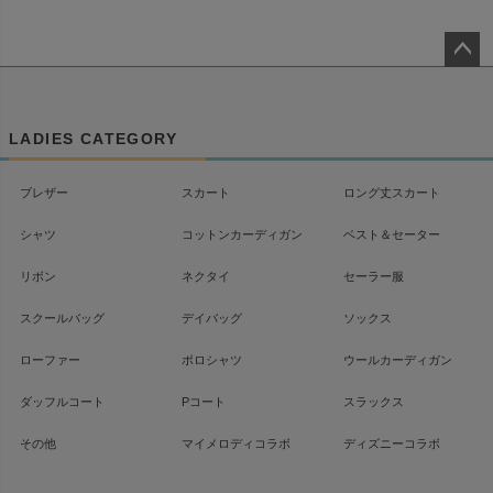
ペー
ジト
ップ
LADIES CATEGORY
へ
ブレザー
スカート
ロング丈スカート
シャツ
コットンカーディガン
ベスト＆セーター
リボン
ネクタイ
セーラー服
スクールバッグ
デイバッグ
ソックス
ローファー
ポロシャツ
ウールカーディガン
ダッフルコート
Pコート
スラックス
その他
マイメロディコラボ
ディズニーコラボ