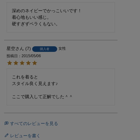
深めのネイビーでかっこいいです！

着心地もいい感じ。

硬すぎずペラくもない。
星空
7
女性
購入者
投稿日
2015/05/06
これを着ると

スタイル良く見えます♪

ここで購入して正解でした＾＾
すべてのレビューを見る
レビューを書く