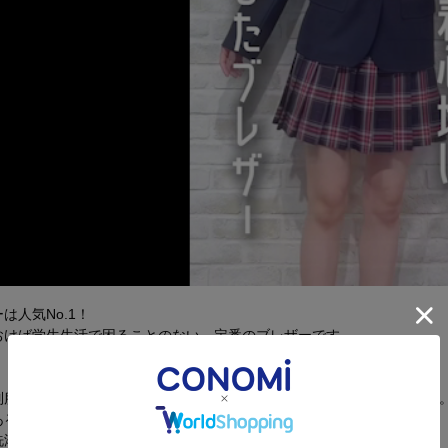
は人気No.1！
おけば学生生活で困ることのない、定番のブレザーです。
服にも採用実績のある、三年間安心のCONOMiオリジナル生地を使用
あるブレザーは型崩れしにくく、 美しいシルエットを保ちます。
洗濯も可能なイージーケア性で、清潔な状態をキープ！