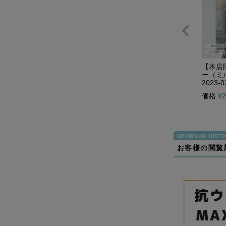
【本店
ー（ミル
2023-0
価格
¥
2
お客様の閲覧