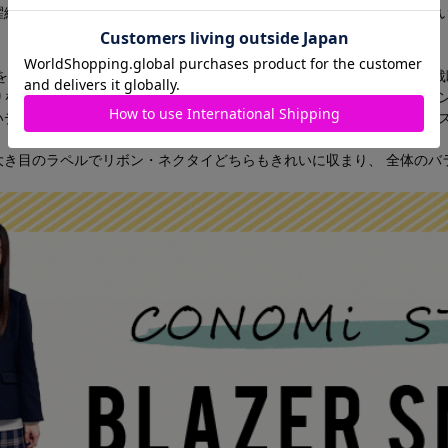
濯絵表記をご確認のうえ。汚れの状態によりご判断ください。頻度が多
トを着てももたつかないように設計した広めのアームホールなど、 立体
りを絞るプリンセスラインにより、美しいシルエットとなるようデザイ
いデザインにこだわり、「定番」としてご利用いただけるベーシックな
大き目のラペルでリボン・ネクタイどちらもきれいに収まり、 全体のバ