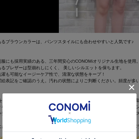
あるブラウンカラーは、パンツスタイルにも合わせやすいと人気です♪
服にも採用実績のある、三年間安心のCONOMiオリジナル生地を使用
あるブレザーは型崩れしにくく、 美しいシルエットを保ちます。
洗濯も可能なイージーケア性で、清潔な状態をキープ！
濯絵表記をご確認のうえ。汚れの状態によりご判断ください。頻度が多
トを着てももたつかないように設計した広めのアームホールなど、 立体
りを絞るプリンセスラインにより、美しいシルエットとなるようデザイ
いデザインにこだわり、「定番」としてご利用いただけるベーシックな
大き目のラペルでリボン・ネクタイどちらもきれいに収まり、 全体のバ