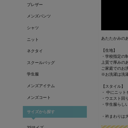
ブレザー
メンズパンツ
シャツ
あたたかみの
ニット
【生地】
ネクタイ
・学校指定の制
上質で厚みの
スクールバッグ
ご家庭でのお
学生服
※お洗濯は洗
メンズアイテム
【スタイル】
・ 中にニッ
メンズコート
・ウエスト回
・学生服らし
サイズから探す
・衿まわりは
3Sサイズ