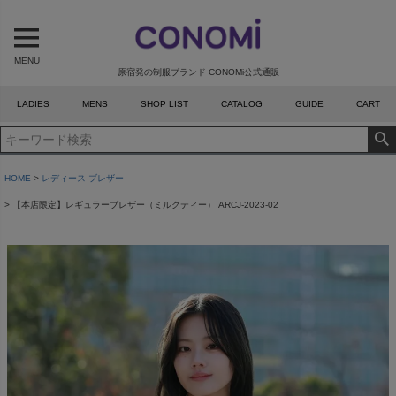
MENU
原宿発の制服ブランド CONOMi公式通販
LADIES
MENS
SHOP LIST
CATALOG
GUIDE
CART
HOME
レディース ブレザー
【本店限定】レギュラーブレザー（ミルクティー） ARCJ-2023-02