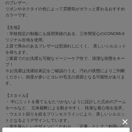
のブレザー。
リボンやネクタイの色によって雰囲気がガラッと変わるおすすめ
カラーです。
【生地】
・学校指定の制服にも採用実績のある、三年間安心のCONOMiオ
リジナル生地を使用。
上質で厚みのあるブレザーは型崩れしにくく、 美しいシルエット
を保ちます。
ご家庭でのお洗濯も可能なイージーケア性で、清潔な状態をキー
プ！
※お洗濯は洗濯絵表記をご確認のうえ。汚れの状態によりご判断
ください。頻度が多いとヨレや毛玉の原因となる可能性がありま
す。
【スタイル】
・ 中にニットを着てももたつかないように設計した広めのアーム
ホールなど、 立体裁断による動きやすく、快適な着心地を追求。
・ウエスト回りを絞るプリンセスラインにより、美しいシルエッ
トとなるようデザインしています。
・学生服らしいデザインにこだわり、「定番」としてご利用いた