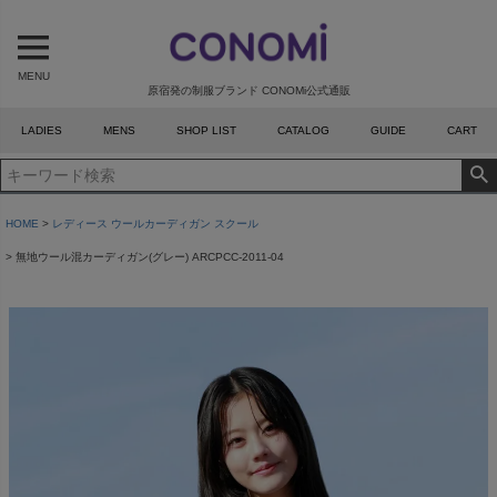
MENU
原宿発の制服ブランド CONOMi公式通販
LADIES
MENS
SHOP LIST
CATALOG
GUIDE
CART
HOME
レディース ウールカーディガン スクール
無地ウール混カーディガン(グレー) ARCPCC-2011-04