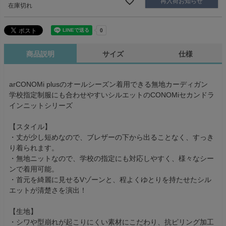
再入荷お知らせ
在庫切れ
商品説明
サイズ
仕様
arCONOMi plusのオールシーズン着用できる無地カーディガン
学校指定制服にも合わせやすいシルエットのCONOMiセカンドラ
インニットシリーズ
【スタイル】
・丈が少し短めなので、ブレザーの下から出ることなく、すっき
り着られます。
・無地ニットなので、学校の指定にも対応しやすく、様々なシー
ンで着用可能。
・首元を綺麗に見せるVゾーンと、程よくゆとりを持たせたシル
エットが清楚さを演出！
【生地】
・シワや型崩れが起こりにくい素材にこだわり、抗ピリング加工