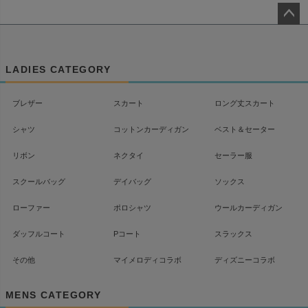
ペー
ジト
ップ
LADIES CATEGORY
へ
ブレザー
スカート
ロング丈スカート
シャツ
コットンカーディガン
ベスト＆セーター
リボン
ネクタイ
セーラー服
スクールバッグ
デイバッグ
ソックス
ローファー
ポロシャツ
ウールカーディガン
ダッフルコート
Pコート
スラックス
その他
マイメロディコラボ
ディズニーコラボ
MENS CATEGORY