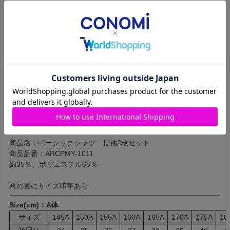
[カフス]
アジャストボタンで袖口回りのサイズ調整ができ、袖口が下がり
すぎることがありません。
（調整用のボタンが2つついています）
ボタン付けは丈夫で美しいクロス掛け。
[つくり]
腕の動きをスムーズにする、ダブつかず深くて立体的な腕回り。
身幅はほどよくシェイプされながら、ゆとりのあるシルエット。
Quality
商品名：ベーシックシャツ 長袖2枚セット
商品品番：ARCPMY-1011
綿35％、ポリエステル65％
衿の裏にサイズ印字あり
Size(cm)：A体
サイズ
145A
150A
155A
160A
165A
170A
175A
18