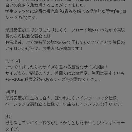
合いの良さを兼ね備えることができました。
学生シャツでは定番の蛍光白色(青みを感じる標準的な学生向け白
シャツの色)です。
形態安定加工でシワになりにくく、ブロード地のすべらかで高級
感のある快適な着心地◎
お洗濯後、ごく短時間の脱水のみで干していただくことで毎日の
アイロンがけ不要。お手入れが簡単です！
[サイズ]
いつでもぴったりのサイズを選べる豊富なサイズ展開！
サイズ表をご確認のうえ、首回りは2cm程度、胸囲は実寸よりも
+5〜10cm程度余裕のあるサイズをお選びください。
[縫製]
形態安定加工生地に合う、ほつれにくいインターロック仕様。
ベーシックな裏前立て仕様で、学生らしくシンプルな作りです。
[衿]
形を保ちヨレにくい衿芯がしっかりとした学生らしいレギュラー
タイプ。