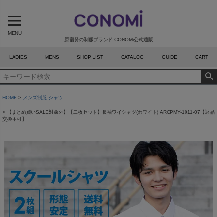
MENU
原宿発の制服ブランド CONOMi公式通販
LADIES
MENS
SHOP LIST
CATALOG
GUIDE
CART
HOME
メンズ制服 シャツ
【まとめ買いSALE対象外】【二枚セット】長袖ワイシャツ(ホワイト) ARCPMY-1011-07【返品
交換不可】