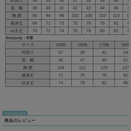
衿回り
34
35
36
37
38
39
40
4
肩 幅
39
40
41
42
43
44
45
4
胸 囲
90
94
98
102
106
110
113
11
後身丈
68
71
73
75
78
79
81
8
ゆき丈
70
72
74
76
78
80
82
8
Size(cm)：B体
サイズ
150B
160B
170B
180B
衿回り
37
39
41
43
肩 幅
45
47
49
51
胸 囲
104
112
120
127
後身丈
71
75
79
82
ゆき丈
74
78
82
86
商品のレビュー