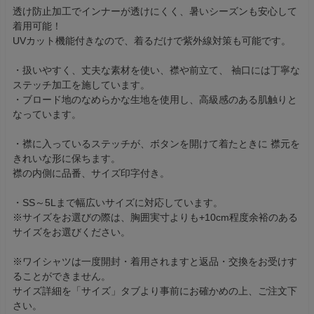
透け防止加工でインナーが透けにくく、暑いシーズンも安心して
着用可能！
UVカット機能付きなので、着るだけで紫外線対策も可能です。
・扱いやすく、丈夫な素材を使い、襟や前立て、 袖口には丁寧な
ステッチ加工を施しています。
・ブロード地のなめらかな生地を使用し、高級感のある肌触りと
なっています。
・襟に入っているステッチが、ボタンを開けて着たときに 襟元を
きれいな形に保ちます。
襟の内側に品番、サイズ印字付き。
・SS～5Lまで幅広いサイズに対応しています。
※サイズをお選びの際は、胸囲実寸よりも+10cm程度余裕のある
サイズをお選びください。
※ワイシャツは一度開封・着用されますと返品・交換をお受けす
ることができません。
サイズ詳細を「サイズ」タブより事前にお確かめの上、ご注文下
さい。