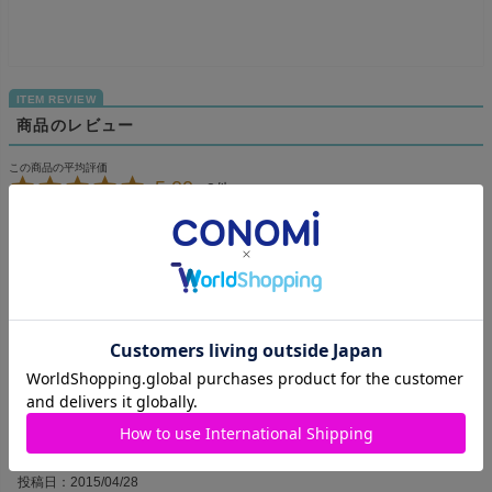
商品のレビュー
5.00
3
トランプちゃん&#9825;
1
非公開
購入者
投稿日
2016/05/21
夏にさわやかな青のシャツが欲しくて購入しました！届くの
が楽しみです☆
いおり
7
東京都
10代
女性
購入者
投稿日
2015/04/28