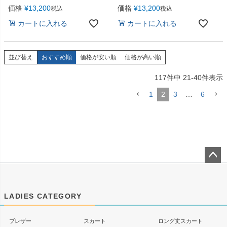
価格
¥
13,200
価格
¥
13,200
税込
税込
カートに入れる
カートに入れる
並び替え
おすすめ順
価格が安い順
価格が高い順
117
件中
21
-
40
件表示
1
2
3
…
6
ペー
ジト
ップ
LADIES CATEGORY
へ
ブレザー
スカート
ロング丈スカート