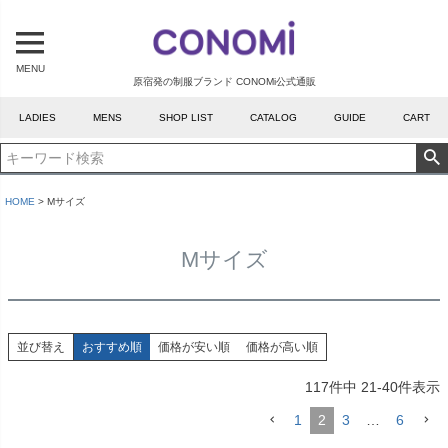
MENU
原宿発の制服ブランド CONOMi公式通販
LADIES
MENS
SHOP LIST
CATALOG
GUIDE
CART
HOME
Mサイズ
Mサイズ
並び替え
おすすめ順
価格が安い順
価格が高い順
117
件中
21
-
40
件表示
1
2
3
…
6