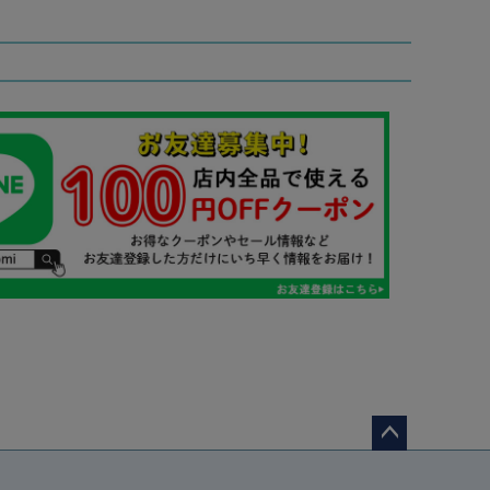
ペー
ジト