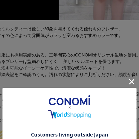
のミルクティーは優しい印象を与えてくれる優れものブレザー。
タイの色によって雰囲気がガラッと変わるおすすめカラーです。
服にも採用実績のある、三年間安心のCONOMiオリジナル生地を使用
あるブレザーは型崩れしにくく、 美しいシルエットを保ちます。
洗濯も可能なイージーケア性で、清潔な状態をキープ！
濯絵表記をご確認のうえ。汚れの状態によりご判断ください。頻度が多
トを着てももたつかないように設計した広めのアームホールなど、 立体
りを絞るプリンセスラインにより、美しいシルエットとなるようデザイ
いデザインにこだわり、「定番」としてご利用いただけるベーシックな
大き目のラペルでリボン・ネクタイどちらもきれいに収まり、 全体のバ