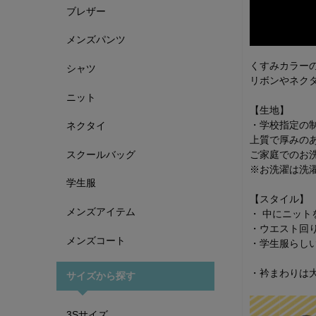
ブレザー
メンズパンツ
くすみカラー
シャツ
リボンやネク
ニット
【生地】
・学校指定の制
ネクタイ
上質で厚みの
スクールバッグ
ご家庭でのお
※お洗濯は洗
学生服
【スタイル】
メンズアイテム
・ 中にニッ
・ウエスト回
メンズコート
・学生服らし
・衿まわりは
サイズから探す
3Sサイズ