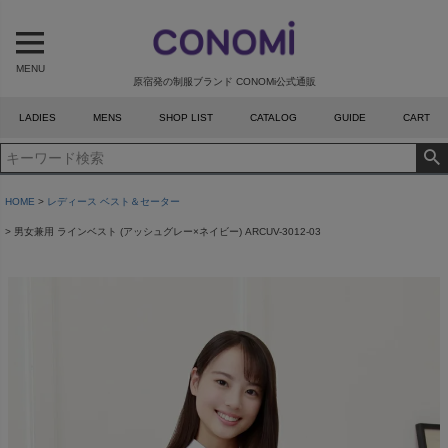
MENU
原宿発の制服ブランド CONOMi公式通販
LADIES
MENS
SHOP LIST
CATALOG
GUIDE
CART
HOME
レディース ベスト＆セーター
男女兼用 ラインベスト (アッシュグレー×ネイビー) ARCUV-3012-03