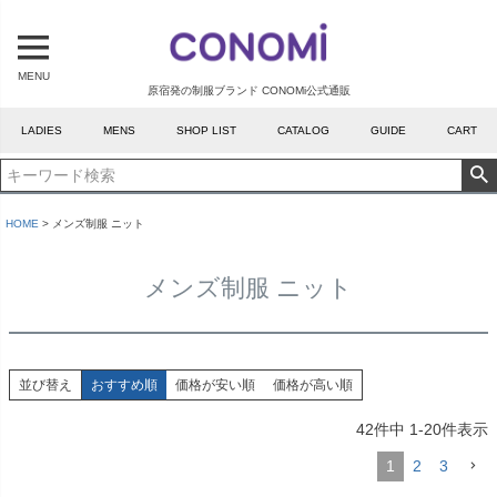
MENU
原宿発の制服ブランド CONOMi公式通販
LADIES
MENS
SHOP LIST
CATALOG
GUIDE
CART
HOME
メンズ制服 ニット
メンズ制服 ニット
並び替え
おすすめ順
価格が安い順
価格が高い順
42
件中
1
-
20
件表示
1
2
3