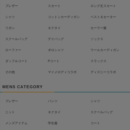
ブレザー
スカート
ロング丈スカート
シャツ
コットンカーディガン
ベスト＆セーター
リボン
ネクタイ
セーラー服
スクールバッグ
デイバッグ
ソックス
ローファー
ポロシャツ
ウールカーディガン
ダッフルコート
Pコート
スラックス
その他
マイメロディコラボ
ディズニーコラボ
MENS CATEGORY
ブレザー
パンツ
シャツ
ニット
ネクタイ
スクールバッグ
メンズアイテム
学生服
コート