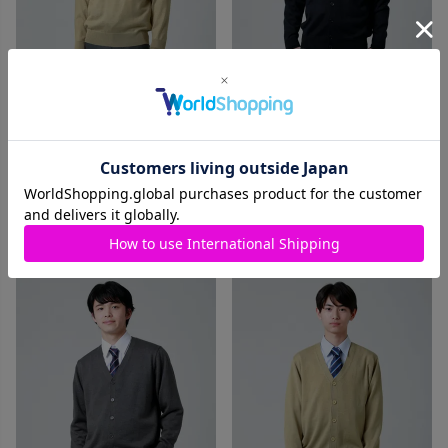
無地ウール混セーター(ベージ
無地ウール混カーディガン(ネ
ュ) ARCPSW-2011MEN-05
イビー) ARCPCC-2011MEN-01
価格
¥
4,400
価格
¥
4,950
税込
税込
カートに入れる
カートに入れる