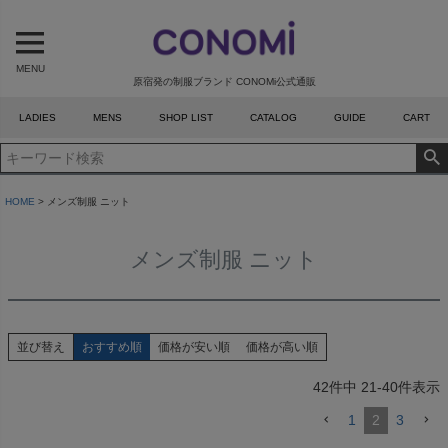
MENU
原宿発の制服ブランド CONOMi公式通販
LADIES
MENS
SHOP LIST
CATALOG
GUIDE
CART
HOME
メンズ制服 ニット
メンズ制服 ニット
並び替え
おすすめ順
価格が安い順
価格が高い順
42
件中
21
-
40
件表示
1
2
3