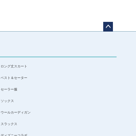
ペー
ジト
ップ
へ
ロング丈スカート
ベスト＆セーター
セーラー服
ソックス
ウールカーディガン
スラックス
ディズニーコラボ