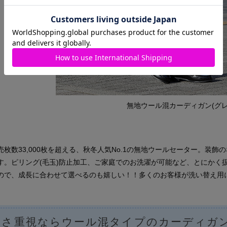
無地ウール混カーディガン(グレ
売枚数33,000枚を超える、秋冬人気No.1の無地ウールセーター。装
す。ピリング(毛玉)防止加工、ご家庭でのお洗濯が可能など、とにかく扱
ので、成長に合わせて選べるのも嬉しい！！多くのお客様が洗い替え用
かさ重視ならウール混タイプのカーディガ